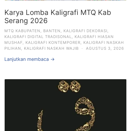
Karya Lomba Kaligrafi MTQ Kab
Serang 2026
MTQ KABUPATEN
,
BANTEN
,
KALIGRAFI DEKORASI
,
KALIGRAFI DIGITAL TRADISONAL
,
KALIGRAFI HIASAN
MUSHAF
,
KALIGRAFI KONTEMPORER
,
KALIGRAFI NASKAH
PILIHAN
,
KALIGRAFI NASKAH WAJIB
·
AGUSTUS 3, 2026
Lanjutkan membaca →